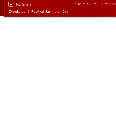
ZUŠ MH
|
Město Mnicho
Nahoru
Zvonky.eu
|
Festival Jarní písnička