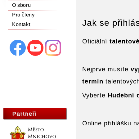
O sboru
Pro členy
Jak se přihlás
Kontakt
Oficiální
talentov
Nejprve musíte
vy
termín
talentovýc
Vyberte
Hudební 
Partneři
Online přihlášku n