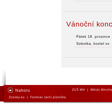
Vánoční konc
Pátek 18. prosince
Sobotka, kostel sv
ZUŠ MH
|
Město Mnicho
Nahoru
Zvonky.eu
|
Festival Jarní písnička